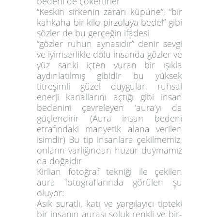
bedeni de çökertirler
“Keskin sirkenin zararı küpüne”, “bir
kahkaha bir kilo pirzolaya bedel” gibi
sözler de bu gerçeğin ifadesi
“gözler ruhun aynasıdır” denir sevgi
ve iyimserlikle dolu insanda gözler ve
yüz sanki içten vuran bir ışıkla
aydınlatılmış gibidir bu yüksek
titreşimli güzel duygular, ruhsal
enerji kanallarını açtığı gibi insan
bedenini çevreleyen ‘aura’yı da
güçlendirir (Aura insan bedeni
etrafındaki manyetik alana verilen
isimdir) Bu tip insanlara çekilmemiz,
onların varlığından huzur duymamız
da doğaldır
Kirlian fotoğraf tekniği ile çekilen
aura fotoğraflarında görülen şu
oluyor:
Asık suratlı, katı ve yargılayıcı tipteki
bir insanın aurası soluk renkli ve bir-