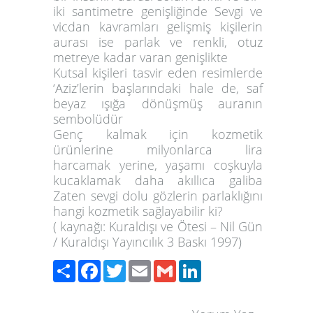
iki santimetre genişliğinde Sevgi ve
vicdan kavramları gelişmiş kişilerin
aurası ise parlak ve renkli, otuz
metreye kadar varan genişlikte
Kutsal kişileri tasvir eden resimlerde
‘Aziz’lerin başlarındaki hale de, saf
beyaz ışığa dönüşmüş auranın
sembolüdür
Genç kalmak için kozmetik
ürünlerine milyonlarca lira
harcamak yerine, yaşamı coşkuyla
kucaklamak daha akıllıca galiba
Zaten sevgi dolu gözlerin parlaklığını
hangi kozmetik sağlayabilir ki?
( kaynağı: Kuraldışı ve Ötesi – Nil Gün
/ Kuraldışı Yayıncılık 3 Baskı 1997)
Paylaş
Facebook
Twitter
Email
Gmail
LinkedIn