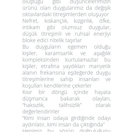
oluştuğu gibi düşüncelerimizin
ürünü olan duygularımız da değişik
oktavlardaki titreşimlerden oluşuyor
Nefret, kıskançlık, kızgınlık, öfke,
intikam gibi olumsuz duygular,
düşük titreşimli ve ruhsal enerjiyi
bloke edici nitelik taşırlar
Bu duyguların egemen olduğu
kişiler, karamsarlık ve aşağılık
kompleksinden kurtulamazlar bu
kişiler, etrafına yaydıkları manyetik
alanın frekansına eşdeğerde duygu
titreşimlerine sahip insanları ve
koşulları kendilerine çekerler
Kısır bir döngü içinde hayata
düşmanca bakarak olayları,
“haksızlık, talihsizlik” olarak
değerlendirirler
“Kimi insan odaya girdiğinde odayı
aydınlatır, kimi insan da çıktığında”
Hepimiz bu sözün doğruluğunu