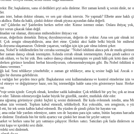
ekir. Bir; başkalarını, sana ol dedikleri şeyi asla dinleme. Her zaman kendi iç sesini dinle, ne 
der.
ı ister, baban doktor olmanı, ve sen şair olmak istersin. Ne yapmalı? Elbette anne haklı
akıllıca. Baba da haklı, çünkü doktor olmak piyasa açısından daha değerli.
 mi? Çıldırdın mı? Şairlerden herkes nefret eder. Kimse istemez onları. Onlara ihtiyaç yok,
 diye sorun çıkacak falan değil.
madan var olamaz, dünyanın mühendislere ihtiyacı var.
rsan, değerlisin demektir. İhtiyaç duyulmuyorsan, değerin de yoktur. Ama sen şair olmak isti
zel. Çok zengin olmayabilirsin, ama dert etme. Çünkü aksi halde belki büyük bir mühend
la doyuma ulaşamazsın. Özlemle yaşarsın, varlığın için için şair olma özlemi çeker.
na, Nobel’le ödüllendirilen bir cerraha sormuşlar: “Nobel ödülünü alınca pek de mutlu görün
her zaman dansçı olmak istemiştim. Aslında cerrah olmak istememiştim. Ama şimdi sadece ce
errah oldum, ve bu bir yük. Ben sadece dansçı olmak istemiştim ve şimdi hâlâ çok kötü dans ed
s ederken görünce kendimi berbat hissediyorum, cehennemdeymişim gibi. Bu Nobel ödülünü 
 dansı veremez.”
ğlı kal. Seni tehlikeye yöneltebilir; o zaman gir tehlikeye, ama iç sesine bağlı kal. Ancak 
ğin bir duruma gelebilirsin.
varlığın her şeyden önce gelir. Başkalarının seni kullanmalarına ve kontrol etmelerine izin 
rol etmeye ve değiştirmeye hazır, sen hiç istemediğin halde sana yön göstermeye hazır. Herkes
yor.
Proje senin içinde. Gerçek olmak, kendine sadık kalmaktır. Çok tehlikeli bir şey bu; çok az ins
e eder. Tahmin edemeyeceğin kadar büyük bir güzellik, zarafet, mutluluk elde eder.
ğına uğramış görünüyor çünkü hiçbiri iç sesini dinlemedi. Bir kızla evlenmek istedin, ama M
aban izin vermedi. Toplum kabul etmezdi, tehlikeliydi. Kız yoksuldu, sen zenginsin, o yü
 etti, bir tek senin kalbin kabul edemedi. Bu yüzden de şimdi çirkin bir hayatın var.
; ama onlar bile yardım edemiyor, zaten sen de hayatını para için sattın, bütün hayatını harcadı
e dinleme. Etrafında bin bir türlü ayartıcı var çünkü her insan bir şeyler satıyor.
ket ve herkes sana bir şey satmaya çalışıyor. Herkes satıcı. Satıcıları çok fazla dinlersen sen
ini kapa ve içerdeki sesi dinle.
rdeki sesi dinlemek.
i olarak da şu