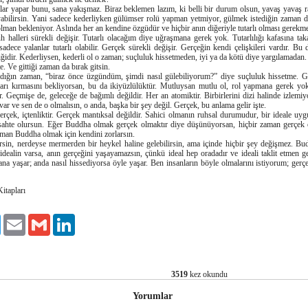
lar yapar bunu, sana yakışmaz. Biraz beklemen lazım, ki belli bir durum olsun, yavaş yavaş r
abilirsin. Yani sadece kederliyken gülümser rolü yapman yetmiyor, gülmek istediğin zaman 
olman bekleniyor. Aslında her an kendine özgüdür ve hiçbir anın diğeriyle tutarlı olması gerekm
uh halleri sürekli değişir. Tutarlı olacağım diye uğraşmana gerek yok. Tutarlılığı kafasına ta
adece yalanlar tutarlı olabilir. Gerçek sürekli değişir. Gerçeğin kendi çelişkileri vardır. Bu 
ğidir. Kederliysen, kederli ol o zaman; suçluluk hissetmeden, iyi ya da kötü diye yargılamadan.
e. Ve gittiği zaman da bırak gitsin.
dığın zaman, “biraz önce üzgündüm, şimdi nasıl gülebiliyorum?” diye suçluluk hissetme. Gü
ları kırmasını bekliyorsan, bu da ikiyüzlülüktür. Mutluysan mutlu ol, rol yapmana gerek yo
r. Geçmişe de, geleceğe de bağımlı değildir. Her an atomiktir. Birbirlerini dizi halinde izlemiyor
ar ve sen de o olmalısın, o anda, başka bir şey değil. Gerçek, bu anlama gelir işte.
 gerçek, içtenliktir. Gerçek mantıksal değildir. Sahici olmanın ruhsal durumudur, bir ideale uy
, sahte olursun. Eğer Buddha olmak gerçek olmaktır diye düşünüyorsan, hiçbir zaman gerçek
man Buddha olmak için kendini zorlarsın.
irsin, nerdeyse mermerden bir heykel haline gelebilirsin, ama içinde hiçbir şey değişmez. Bu
r idealin varsa, anın gerçeğini yaşayamazsın, çünkü ideal hep oradadır ve ideali taklit etmen g
ana yaşar; anda nasıl hissediyorsa öyle yaşar. Ben insanların böyle olmalarını istiyorum; gerçek
itapları
ok
Twitter
Email
Gmail
LinkedIn
3519
kez okundu
Yorumlar