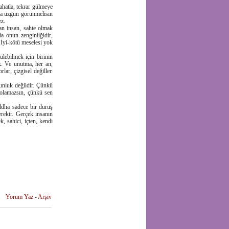
ahatla, tekrar gülmeye
da üzgün görünmelisin
ez.
kan insan, sahte olmak
da onun zenginliğidir,
 İyi-kötü meselesi yok
lebilmek için birinin
k. Ve unutma, her an,
lar, çizgisel değiller.
gunluk değildir. Çünkü
 olamazsın, çünkü sen
ddha sadece bir duruş
erekir. Gerçek insanın
, sahici, içten, kendi
Yorum Yaz
-
Arşiv