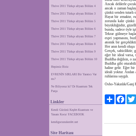
Ancak delilerle çocuk
Thrive 2011 Türkçe altyazı Bölüm 4
ancak o zaman başlay
çünkü senden tutarlı 
Thrive 2011 Türkçe altyazı Bölüm 3
Hayat bir ırmaktır, r
zorunda kalır çünkü s
Thrive 2011 Türkçe altyazı Bölüm 5
büyüklüğüdür, güzelli
Thrive 2011 Türkçe altyazı Bölüm 6
bunda, sadece öyle işt
Tekrar gülmeye başla
Thrive 2011 Türkçe altyazı Bölüm 7
espri yapmasını, buz
atomik bir gerçeklikti
Thrive 2011 Türkçe altyazı Bölüm 8
Her anın kendi oluşu v
Gerçek, sahiciliktir;
Thrive 2011 Türkçe altyazı Bölüm 9
eğer bir ideal varsa
Buddha değilsin, o za
Thrive 2011 Türkçe altyazı Bölüm 10
Buddha gibi oturabil
Hepimiz Biriz
haline gelir. Eğer bi
ideali yoktur. Andan 
EVRENİN SIRLARI Bir Yaratıcı Var
ruhlarına saygılı.
mı?
Osho-Yakınlık/Ganj K
Ne Biliyoruz ki? Dr Kuantum Tek
Parça
Paylaş
Facebo
Linkler
Kendi Gücünü Keşfet-Kuantum ve
Yasam Kocu/ FACEBOOK
kendigucunukesfet.net
Site Haritası