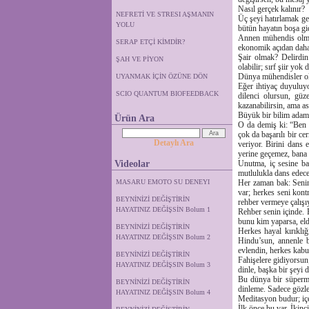
Nasıl gerçek kalınır?
NEFRETİ VE STRESI AŞMANIN
Üç şeyi hatırlamak ger
YOLU
bütün hayatın boşa gi
Annen mühendis olman
SERAP ETÇİ KİMDİR?
ekonomik açıdan daha 
Şair olmak? Delirdin
ŞAH VE PİYON
olabilir; sırf şiir yok
Dünya mühendisler ol
UYANMAK İÇİN ÖZÜNE DÖN
Eğer ihtiyaç duyuluyo
SCIO QUANTUM BIOFEEDBACK
dilenci olursun, gü
kazanabilirsin, ama as
Büyük bir bilim adamı
Ürün Ara
O da demiş ki: “Ben 
çok da başarılı bir c
Detaylı Ara
veriyor. Birini dan
yerine geçemez, bana
Videolar
Unutma, iç sesine ba
mutlulukla dans edece
MASARU EMOTO SU DENEYI
Her zaman bak: Senin 
var; herkes seni kont
BEYNİNİZİ DEĞİŞTİRİN
rehber vermeye çalışı
HAYATINIZ DEĞİŞSİN Bolum 1
Rehber senin içinde. 
bunu kim yaparsa, eld
BEYNİNİZİ DEĞİŞTİRİN
Herkes hayal kırıklı
HAYATINIZ DEĞİŞSIN Bolum 2
Hindu’sun, annenle b
evlendin, herkes kabul
BEYNİNİZİ DEĞİŞTİRİN
Fahişelere gidiyorsun
HAYATINIZ DEĞİŞSIN Bolum 3
dinle, başka bir şeyi d
Bu dünya bir süpermar
BEYNİNİZİ DEĞİŞTİRİN
dinleme. Sadece gözler
HAYATINIZ DEĞİŞSIN Bolum 4
Meditasyon budur; içe
İlk önce bu var. İkinc