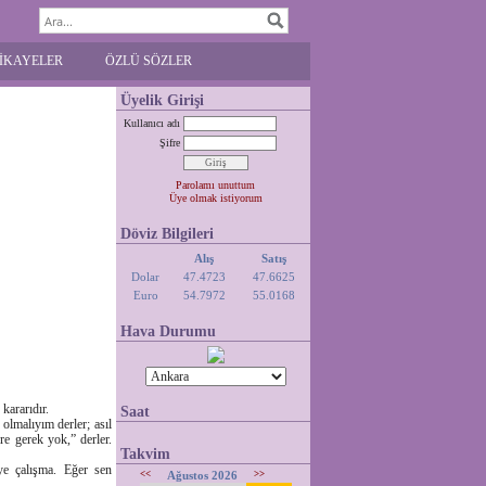
İKAYELER
ÖZLÜ SÖZLER
Üyelik Girişi
Kullanıcı adı
Şifre
Parolamı unuttum
Üye olmak istiyorum
Döviz Bilgileri
Alış
Satış
Dolar
47.4723
47.6625
Euro
54.7972
55.0168
Hava Durumu
kararıdır.
Saat
olmalıyım derler; asıl
re gerek yok,” derler.
Takvim
eye çalışma. Eğer sen
<<
Ağustos 2026
>>