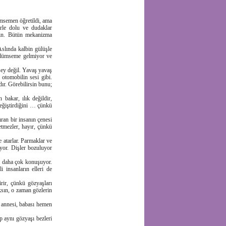
ümsemen öğretildi, ama
irle dolu ve dudaklar
sin. Bütün mekanizma
slında kalbin gülüşle
Gülümseme gelmiyor ve
şey değil. Yavaş yavaş
 otomobilin sesi gibi.
dır. Görebilirsin bunu;
bakar, ılık değildir,
değiştirdiğini … çünkü
ran bir insanın çenesi
 etmezler, hayır, çünkü
e atarlar. Parmaklar ve
ıyor. Dişler bozuluyor
ar daha çok konuşuyor.
i insanların elleri de
irir, çünkü gözyaşları
aksın, o zaman gözlerin
a annesi, babası hemen
p aynı gözyaşı bezleri