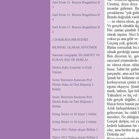
Zarif Evren 11. Boyuta Hoşgeldiniz B
Unutma, doya doya ağ
3
insanlar gülemez. Ba
çocuklarına “çok gülm
Zarif Evren 11. Boyuta Hoşgeldiniz B
Bunda doğruluk vardır
4
— ne olursa olsun, ge
Ve gerçek olmakla ilg
Zarif Evren 11. Boyuta Hoşgeldiniz B
Her zaman şimdide ka
5
olarak taşıma. Aksi 
yoksa şu ana gelir ve
2 DAKIKADA HIKAYEMIZ
Geçmiş yok, gelecek y
Bütün sonsuzluk bu an
BILIMSEL OLARAK AFFETMEK
olmak gerektiği zann
National Geographic İSLAMIYET VE
Ben diyorum ki, gerç
KURAN 2010 TR DUBLAJ
rasyonel yöntemlerle 
ne olursa olsun oldu
Michio Kaku Uzaylılar ve Fizik
bunu. Sahte bir gülü
Üzerine
parçandır, ama asıl bü
Şimdi bir bölünme ol
Sicim Teorisinin Kurucusu Prof
korkuyorsun çünkü in
Michio Kaku ile Özel Röportaj 1
egonu okşuyor. Şimdi,
Bölüm
nazik, tatlısın. İşte 
Yalnızken ve hiç rol
Sicim Teorisinin Kurucusu Prof
bile gerçek değiller,
Michio Kaku ile Özel Röportaj 2
Hayat boyu bunun prat
Bölüm
Artık birleştirilemez
geliyorsun; bu ciddi 
String Teorisi ve 10 boyut 1 bölüm
meselesi. Ne olduğuna
Gerçek derken, rol ya
String Teorisi ve 10 boyut 2 bölüm
kederli kalmanın bir 
Thrive 2011 Türkçe altyazı Bölüm 1
olur, ama birden de g
Delirdin mi?
Thrive 2011 Türkçe altyazı Bölüm 2
Biraz önce kederliyd