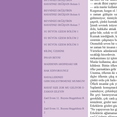
BEYNİNİZİ DEĞİŞTİRİN
— ancak ilkini yaptı
HAYATINIZ DEĞİŞSIN Bolum 5
— asla maske kullan
Kızgınsan, kızgın ol.
BEYNİNİZİ DEĞİŞTİRİN
o zaman gülüşün saht
HAYATINIZ DEĞİŞSIN Bolum 6
gülümsüyor; tümüyle
BEYNİNİZİ DEĞİŞTİRİN
şaşırdı, çünkü kızmak
HAYATINIZ DEĞİŞSIN Bolum 7
Şimdi sevmek istiyor
dolu, kahkaha atmak 
SU BÜYÜK GİZEM BÖLÜM 1
gelse bile, soluk ve ö
Kızmak istediğinde, k
SU BÜYÜK GİZEM BÖLÜM 2
sistemin çalışmaya ba
Otomobili seven bir sü
SU BÜYÜK GİZEM BÖLÜM 3
ne zaman bir insanın m
Yürürken adımlarında
BİLİNÇ ÜZERİNE
sıcaklığı hissedersin
INSAN BEYNI
mekanizması iyi işlem
Maske kullanma; aksi 
MADDENIN ARDINDAKI SIR
kilitlenir. Bütün öfke
öfke parmaklara gelir v
HAK EDIYORSUNUZ
Unutma, öfkenin iki se
dişler öfkenin çıkış 
HAYALLERINIZI
çünkü orda çok fazla e
GERCEKLESTIRMENIZ MUMKUN!
Öfkeli insanlar çok y
Saplantılı konuşmacıl
HAYAT SIZE ZOR MU GELIYOR O
yamuluyor, çirkinleşiyo
ZAMAN IZLEYIN
Bir şeyi bastırıyorsa
Zarif Evren 11. Boyuta Hoşgeldiniz B
gereklidir, çok canlı 
temizlenir, gözler taz
1
Erkeklerin gözleri gü
Zarif Evren 11. Boyuta Hoşgeldiniz B
“Ne yapıyorsun kız gi
2
Erkeklerin ağlamaması
var? Gözlerin ağlamay