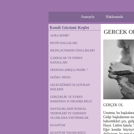
Anasayfa
Hakkımızda
Kendi Gücünü Keşfet
GERCEK O
AURA NEDİR?
BEYİN DALGALARI
BİLİNÇALTIMIZIN ÖZELLİKLERİ
ÇAKRALAR VE ENERJI
KANALLARI
DEEKSHA (DİKŞA) NEDİR ?
DOĞRU NEFES
GELECEĞİMİZİ OLUŞTURAN
BİZLERİZ
GERÇEKLİK VE EVREN
HAKKINDA 10 SIRADIŞI BİLGİ
GERÇEK OL
HASTALIKLARIN RUHSAL
Unutma, bu başkaların
NEDENLERİ VE GEREKEN
Gidip başkalarının ma
OLUMLAMA-YAPTIRIMLAR
bahsettikleri şey, gi
Hayır. Lütfen hatırla
KUANTUM
Eğer kendin büyüyebi
KUANTUM YASAM KOCU
değişirsen, bu mesaj y