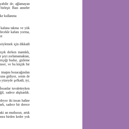
yabilir de; ağlamayan
irleşir. Bazı anneler
ske kullanma
u kafana takma ve yük
lecekle kafanı yorma,
ır.
söylemek için dikkatli
rçek derken mantıklı,
ir şeyi zorlamamaktan,
erçeği budur, gizleme
mser, ve bu küçük bir
 imajını bozacağından
una gidiyor, senin de
yüzeyde şefkatli, iyi,
nsanlar tuvaletteyken
il, sadece alışkanlık.
deyse iki insan haline
ark, sadece bir derece
aki an mutlusun, artık
sonra birden keder yok