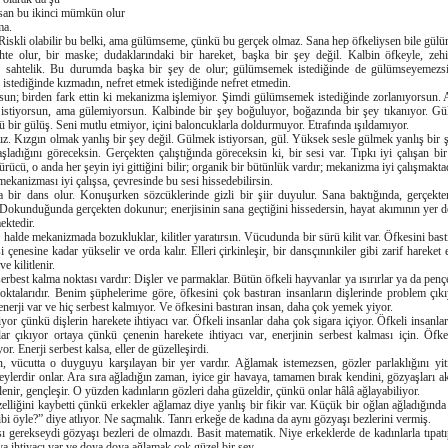
ysan bu ikinci mümkün olur
ma.
 Riskli olabilir bu belki, ama gülümseme, çünkü bu gerçek olmaz. Sana hep öfkeliysen bile gül
e olur, bir maske; dudaklarındaki bir hareket, başka bir şey değil. Kalbin öfkeyle, zeh
 sahtelik. Bu durumda başka bir şey de olur; gülümsemek istediğinde de gülümseyemez
 istediğinde kızmadın, nefret etmek istediğinde nefret etmedin.
sun; birden fark ettin ki mekanizma işlemiyor. Şimdi gülümsemek istediğinde zorlanıyorsun. A
istiyorsun, ama gülemiyorsun. Kalbinde bir şey boğuluyor, boğazında bir şey tıkanıyor. 
lü bir gülüş. Seni mutlu etmiyor, içini baloncuklarla doldurmuyor. Etrafında ışıldamıyor.
ız. Kızgın olmak yanlış bir şey değil. Gülmek istiyorsan, gül. Yüksek sesle gülmek yanlış bir 
şladığını göreceksin. Gerçekten çalıştığında göreceksin ki, bir sesi var. Tıpkı iyi çalışan bir
rücü, o anda her şeyin iyi gittiğini bilir; organik bir bütünlük vardır; mekanizma iyi çalışmakta
ekanizması iyi çalışsa, çevresinde bu sesi hissedebilirsin.
 bir dans olur. Konuşurken sözcüklerinde gizli bir şiir duyulur. Sana baktığında, gerçekten 
. Dokunduğunda gerçekten dokunur; enerjisinin sana geçtiğini hissedersin, hayat akımının yer 
ektedir.
halde mekanizmada bozukluklar, kilitler yaratırsın. Vücudunda bir sürü kilit var. Öfkesini bastı
si çenesine kadar yükselir ve orda kalır. Elleri çirkinleşir, bir dansçınınkiler gibi zarif hareket
e kilitlenir.
rbest kalma noktası vardır: Dişler ve parmaklar. Bütün öfkeli hayvanlar ya ısırırlar ya da penç
noktalarıdır. Benim şüphelerime göre, öfkesini çok bastıran insanların dişlerinde problem çık
nerji var ve hiç serbest kalmıyor. Ve öfkesini bastıran insan, daha çok yemek yiyor.
iyor çünkü dişlerin harekete ihtiyacı var. Öfkeli insanlar daha çok sigara içiyor. Öfkeli insanl
ar çıkıyor ortaya çünkü çenenin harekete ihtiyacı var, enerjinin serbest kalması için. Öfkel
r. Enerji serbest kalsa, eller de güzelleşirdi.
n, vücutta o duyguyu karşılayan bir yer vardır. Ağlamak istemezsen, gözler parlaklığını yit
şeylerdir onlar. Ara sıra ağladığın zaman, iyice gir havaya, tamamen bırak kendini, gözyaşları 
elenir, gençleşir. O yüzden kadınların gözleri daha güzeldir, çünkü onlar hâlâ ağlayabiliyor.
zelliğini kaybetti çünkü erkekler ağlamaz diye yanlış bir fikir var. Küçük bir oğlan ağladığınd
bi öyle?” diye atlıyor. Ne saçmalık. Tanrı erkeğe de kadına da aynı gözyaşı bezlerini vermiş.
 gerekseydi gözyaşı bezleri de olmazdı. Basit matematik. Niye erkeklerde de kadınlarla tıpatı
a ihtiyacı var ve doya doya ağlamak çok güzel bir şey.