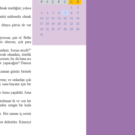
P
S
Ç
P
C
C
P
1
2
olmak istediğini; yoksa
3
4
5
6
7
8
9
 çünkü mühendis olmak
10
11
12
13
14
15
16
17
18
19
20
21
22
23
 dünya şiirsiz de var
24
25
26
27
28
29
30
31
yorsan, şair ol. Belki
is olursun, çok para
mediniz. Sorun neydi?”
rrah olmadım, üstelik
iyorum; bu da bana acı
ne yapacağım? Dansın
o zaman günün birinde
verme, ve onlardan çok
 sana hayatın için bir
an bunu yapabilir. Ama
üslüman’dı ve sen bir
zden zengin bir kızla
n. Her zaman iç sesini
i delirtirler. Kimseyi