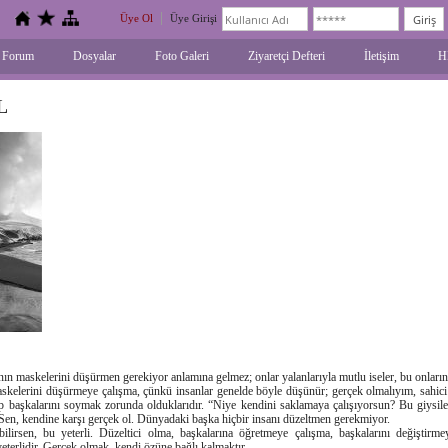
Üye Ol
Üye Girişi
Forum
Dosyalar
Foto Galeri
Ziyaretçi Defteri
İletişim
H
L
ın maskelerini düşürmen gerekiyor anlamına gelmez; onlar yalanlarıyla mutlu iseler, bu onların 
skelerini düşürmeye çalışma, çünkü insanlar genelde böyle düşünür; gerçek olmalıyım, sahici 
dip başkalarını soymak zorunda olduklarıdır. “Niye kendini saklamaya çalışıyorsun? Bu giysile
. Sen, kendine karşı gerçek ol. Dünyadaki başka hiçbir insanı düzeltmen gerekmiyor.
lirsen, bu yeterli. Düzeltici olma, başkalarına öğretmeye çalışma, başkalarını değiştirm
eterlidir. Gerçek olmak, kendi özüne bağlı kalmaktır.